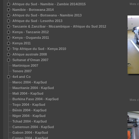
Afrique du Sud - Namibie - Zambie 2014/2015
Mots c
Namibie - Botswana 2014
Afrique du Sud - Botswana - Namibie 2013
Afrique du Sud - Lesotho 2013
Tanzanie & Zanzibar - Mozambique - Afrique du Sud 2012
Kenya - Tanzanie 2012
Kenya - Ouganda 2011
Kenya 2011
Trip Afrique du Sud - Kenya 2010
Afrique australe 2008
Sultanat d'Oman 2007
Martinique 2007
Tenere 2007
4x4 and Co
Maroc 2004 - KapSud
Mauritanie 2004 - KapSud
Mali 2004 - KapSud
Burkina Faso 2004 - KapSud
Mots c
Togo 2004 - KapSud
Bénin 2004 - KapSud
Niger 2004 - KapSud
- Kapsud
Tchad 2004 - KapSud
- Kapsud
Cameroun 2004 - KapSud
- Kapsud
Gabon 2004 - KapSud
KapSud
Congo 2004 - KapSud