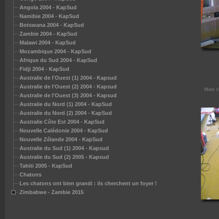
KapSud
Angola 2004 - KapSud
Sud
Namibie 2004 - KapSud
pSud
Botswana 2004 - KapSud
ud
Zambie 2004 - KapSud
apsud
Malawi 2004 - KapSud
apsud
Mozambique 2004 - KapSud
Afrique du Sud 2004 - KapSud
Fidji 2004 - KapSud
ils cherchent un foyer !
Australie de l'Ouest (1) 2004 - Kapsud
Australie de l'Ouest (2) 2004 - Kapsud
Mots c
Australie de l'Ouest (3) 2004 - Kapsud
Australie du Nord (1) 2004 - KapSud
Australie du Nord (2) 2004 - KapSud
Australie Côte Est 2004 - KapSud
Nouvelle Calédonie 2004 - KapSud
Nouvelle Zélande 2004 - KapSud
Australie du Sud (1) 2004 - Kapsud
Australie du Sud (2) 2005 - Kapsud
Tahiti 2005 - KapSud
Chatons
Les chatons ont bien grandi : ils cherchent un foyer !
Zimbabwe - Zambie 2015