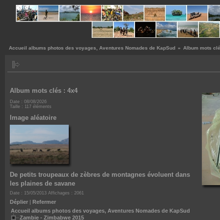
Accueil albums photos des voyages, Aventures Nomades de KapSud
»
Album mots clé
Album mots clés : 4x4
ges, Aventures Nomades de KapSud
Date : 08/08/2026
Taille : 117 éléments
Image aléatoire
ambie 2014/2015
Namibie 2013
3
ique - Afrique du Sud 2012
De petits troupeaux de zèbres de montagnes évoluent dans
les plaines de savane
010
Date : 15/05/2013
Affichages : 2061
Déplier
|
Refermer
Accueil albums photos des voyages, Aventures Nomades de KapSud
Zambie - Zimbabwe 2015