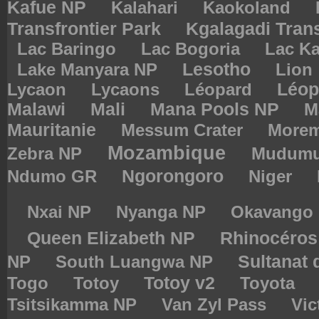
Kafue NP
Kalahari
Kaokoland
Kgalagadi Trans
Transfrontier Park
Lac Baringo
Lac Bogoria
Lac Ka
Lesotho
Lake Manyara NP
Lion
Lycaon
Lycaons
Léopard
Léop
Malawi
Mali
Mana Pools NP
M
Mauritanie
Messum Crater
More
Mozambique
Zebra NP
Mudum
Ndumo GR
Ngorongoro
Niger
Nxai NP
Nyanga NP
Okavango
Queen Elizabeth NP
Rhinocéro
Sultanat
NP
South Luangwa NP
Togo
Totoy
Totoy v2
Toyota
Tsitsikamma NP
Van Zyl Pass
Vic