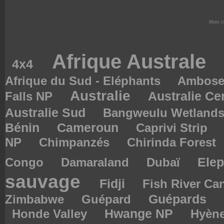
Mots c
Afrique Australe
4x4
Afrique du Sud - Eléphants
Ambose
Australie
Australie Ce
Falls NP
Australie Sud
Bangweulu Wetland
Bénin
Cameroun
Caprivi Strip
NP
Chimpanzés
Chirinda Forest
Congo
Damaraland
Dubaï
Elep
sauvage
Fidji
Fish River C
Zimbabwe
Guépard
Guépards
Hwange NP
Honde Valley
Hyèn