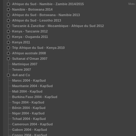
Afrique du Sud - Namibie - Zambie 2014/2015
Mots 
Namibie - Botswana 2014
Afrique du Sud - Botswana - Namibie 2013
Afrique du Sud - Lesotho 2013
Tanzanie & Zanzibar - Mozambique - Afrique du Sud 2012
Kenya - Tanzanie 2012
Kenya - Ouganda 2011
Kenya 2011
Trip Afrique du Sud - Kenya 2010
Afrique australe 2008
Sultanat d'Oman 2007
Martinique 2007
Tenere 2007
4x4 and Co
Maroc 2004 - KapSud
Mauritanie 2004 - KapSud
Mali 2004 - KapSud
Burkina Faso 2004 - KapSud
Togo 2004 - KapSud
Bénin 2004 - KapSud
Niger 2004 - KapSud
- Kapsud
Tchad 2004 - KapSud
- Kapsud
Cameroun 2004 - KapSud
- Kapsud
Gabon 2004 - KapSud
KapSud
Congo 2004 - KapSud