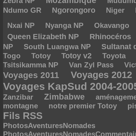
Mozambique
Zebra NP
Mudum
Ndumo GR
Ngorongoro
Niger
Nxai NP
Nyanga NP
Okavango
Queen Elizabeth NP
Rhinocéros
Sultanat
NP
South Luangwa NP
Togo
Totoy
Totoy v2
Toyota
Tsitsikamma NP
Van Zyl Pass
Vic
Voyages 2012
Voyages 2011
Voyages KapSud 2004-20
Zimbabwe
Zanzibar
aménagemen
montagne
notre premier Totoy
pi
Fils RSS
PhotosAventuresNomades
PhotosAventuresNomadesCommentai