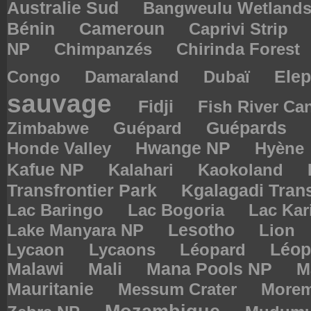
Australie Sud
Bangweulu Wetland
Bénin
Cameroun
Caprivi Strip
NP
Chimpanzés
Chirinda Forest
Congo
Damaraland
Dubaï
Elep
sauvage
Fidji
Fish River C
Zimbabwe
Guépard
Guépards
Hwange NP
Honde Valley
Hyène
Kafue NP
Kalahari
Kaokoland
Kgalagadi Trans
Transfrontier Park
Lac Baringo
Lac Bogoria
Lac Kar
Lesotho
Lake Manyara NP
Lion
Lycaon
Lycaons
Léopard
Léop
Malawi
Mali
Mana Pools NP
M
Mauritanie
Messum Crater
More