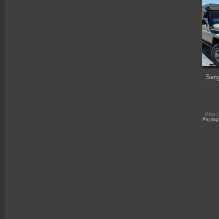
Serg
Mots c
Paysag