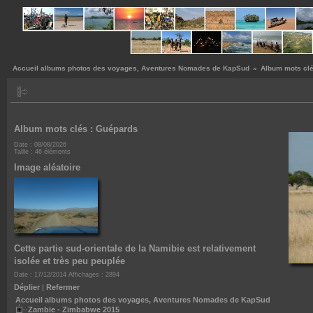
Accueil albums photos des voyages, Aventures Nomades de KapSud
»
Album mots clé
Album mots clés : Guépards
ges, Aventures Nomades de KapSud
Date : 08/08/2026
Taille : 46 éléments
Image aléatoire
ambie 2014/2015
Namibie 2013
3
ique - Afrique du Sud 2012
Cette partie sud-orientale de la Namibie est relativement
isolée et très peu peuplée
010
Date : 17/12/2014
Affichages : 2894
Déplier
|
Refermer
Accueil albums photos des voyages, Aventures Nomades de KapSud
Zambie - Zimbabwe 2015