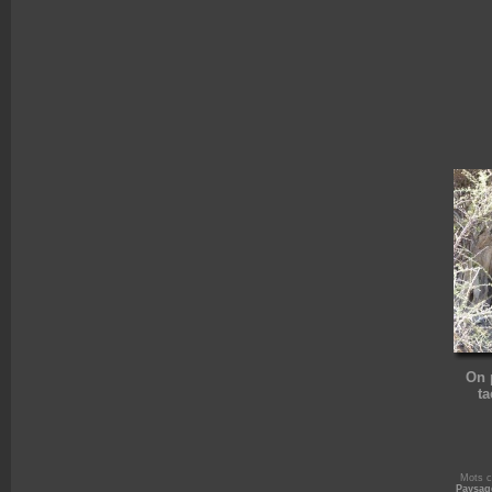
On 
ta
Mots c
Paysag