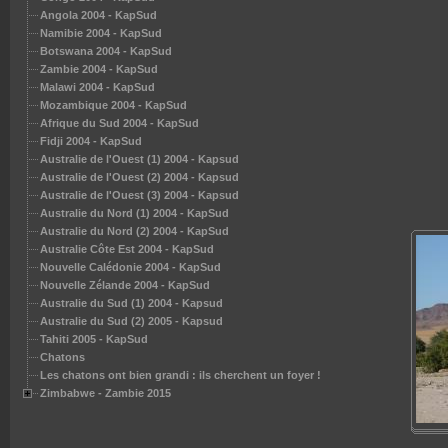
KapSud
Angola 2004 - KapSud
Sud
Namibie 2004 - KapSud
pSud
Botswana 2004 - KapSud
ud
Zambie 2004 - KapSud
apsud
Malawi 2004 - KapSud
apsud
Mozambique 2004 - KapSud
Afrique du Sud 2004 - KapSud
Fidji 2004 - KapSud
ils cherchent un foyer !
Australie de l'Ouest (1) 2004 - Kapsud
Australie de l'Ouest (2) 2004 - Kapsud
Australie de l'Ouest (3) 2004 - Kapsud
Australie du Nord (1) 2004 - KapSud
Australie du Nord (2) 2004 - KapSud
Australie Côte Est 2004 - KapSud
Nouvelle Calédonie 2004 - KapSud
Nouvelle Zélande 2004 - KapSud
Australie du Sud (1) 2004 - Kapsud
Australie du Sud (2) 2005 - Kapsud
Tahiti 2005 - KapSud
Chatons
Les chatons ont bien grandi : ils cherchent un foyer !
Zimbabwe - Zambie 2015